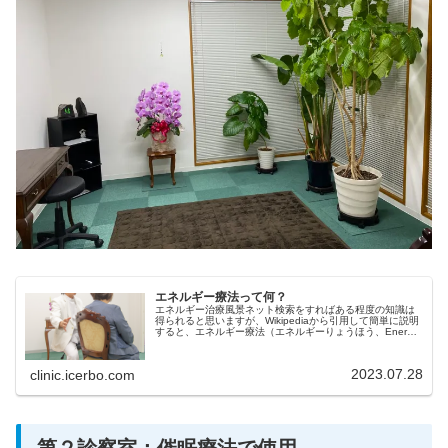
エネルギー療法って何？
エネルギー治療風景ネット検索をすればある程度の知識は
得られると思いますが、Wikipediaから引用して簡単に説明
すると、エネルギー療法（エネルギーりょうほう、Energy
medicine）は電気療法、磁気療法、手当て療法、遠隔ヒー
リング...
2023.07.28
clinic.icerbo.com
第２診察室：催眠療法で使用