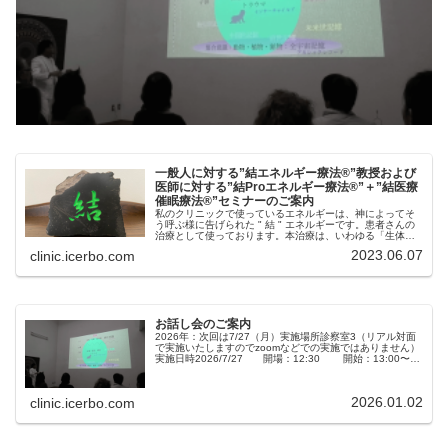
一般人に対する”結エネルギー療法®︎”教授および
医師に対する”結Proエネルギー療法®︎”＋”結医療
催眠療法®︎”セミナーのご案内
私のクリニックで使っているエネルギーは、神によってそ
う呼ぶ様に告げられた " 結 " エネルギーです。患者さんの
治療として使っております。本治療は、いわゆる「生体エ
ネルギー」の１つであり心身医学療法に含まれます。そし
2023.06.07
clinic.icerbo.com
て、厚労省の保険点数にも...
お話し会のご案内
2026年：次回は7/27（月）実施場所診察室3（リアル対面
で実施いたしますのでzoomなどでの実施ではありません）
実施日時2026/7/27 開場：12:30 開始：13:00〜
15:00参加料金もちろん無料ですが、寄付金は受け付け...
2026.01.02
clinic.icerbo.com