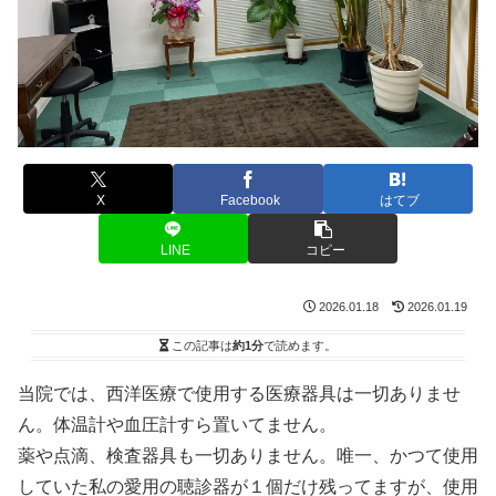
X
Facebook
はてブ
LINE
コピー
2026.01.18
2026.01.19
この記事は
約1分
で読めます。
当院では、西洋医療で使用する医療器具は一切ありませ
ん。体温計や血圧計すら置いてません。
薬や点滴、検査器具も一切ありません。唯一、かつて使用
していた私の愛用の聴診器が１個だけ残ってますが、使用