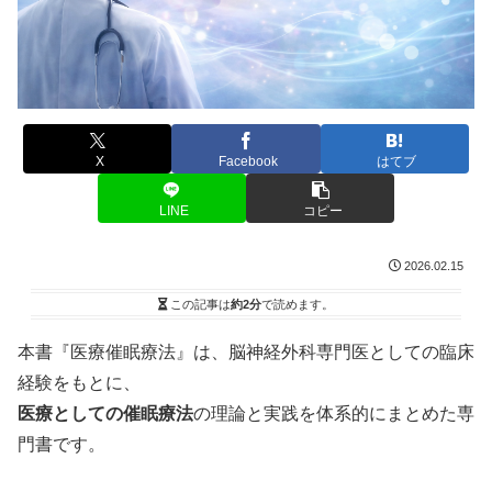
X
Facebook
はてブ
LINE
コピー
2026.02.15
この記事は
約2分
で読めます。
本書『医療催眠療法』は、脳神経外科専門医としての臨床
経験をもとに、
医療としての催眠療法
の理論と実践を体系的にまとめた専
門書です。