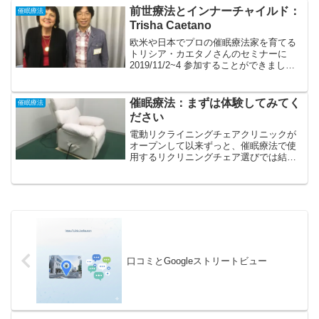
前世療法とインナーチャイルド：
催眠療法
Trisha Caetano
欧米や日本でプロの催眠療法家を育てる
トリシア・カエタノさんのセミナーに
2019/11/2~4 参加することができまし
た。大変有意義な時間を過ごさせていた
だきました。そして、たくさんの方とご
縁をいただき、とても勉強になりまし
催眠療法：まずは体験してみてく
催眠療法
た。著書の「前世療...
ださい
電動リクライニングチェアクリニックが
オープンして以来ずっと、催眠療法で使
用するリクリニングチェア選びでは結
構、あれこれ迷いましたが、やっと決定
いたしました。これです！ネイルサロン
などでも使われている、電動のリクライ
ニングチェアになります。私...
口コミとGoogleストリートビュー