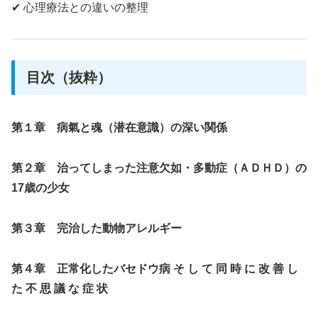
✔ 心理療法との違いの整理
目次（抜粋）
第１章 病氣と魂（潜在意識）の深い関係
第２章 治ってしまった注意欠如・多動症（ＡＤＨＤ）の
17歳の少女
第３章 完治した動物アレルギー
第４章 正常化したバセドウ病
そ し て 同 時 に 改 善 し
た 不 思 議 な 症 状