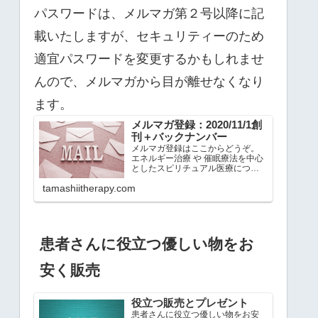
パスワードは、メルマガ第２号以降に記
載いたしますが、セキュリティーのため
適宜パスワードを変更するかもしれませ
んので、メルマガから目が離せなくなり
ます。
メルマガ登録：2020/11/1創
刊＋バックナンバー
メルマガ登録はここからどうぞ。
エネルギー治療 や 催眠療法を中心
としたスピリチュアル医療につい
て有意義な情報を整理して発刊準
tamashiitherapy.com
備してきましたが、遂に、
2020/11/1 に創刊号を発刊致しまし
た。がん治療、厚生労働省の難病
指定疾患、などの治療…
患者さんに役立つ優しい物をお
安く販売
役立つ販売とプレゼント
患者さんに役立つ優しい物をお安