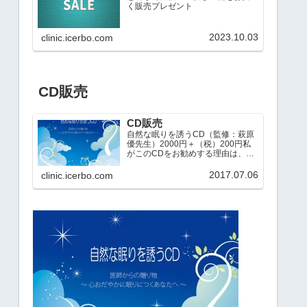
く販売プレゼント
2023.10.03
clinic.icerbo.com
CD販売
CD販売
自然な眠りを誘うCD（監修：萩原
優先生）2000円＋（税）200円私
がこのCDをお勧めする理由は、睡
眠誘導剤などの薬物を使用すると
特に７０歳を超えた方の場合、夜
2017.07.06
clinic.icerbo.com
中に途中覚醒してトイレに行く
時、本当によく転倒されるので
す。脳神経外科医の私のと…