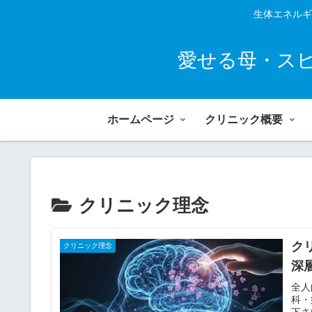
生体エネルギ
愛せる母・ス
ホームページ
クリニック概要
クリニック理念
ク
クリニック理念
深
全人
科・
下さ